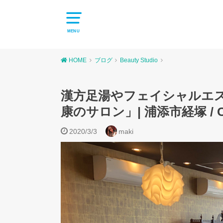
MENU
HOME
ブログ
Beauty Studio
漢方足湯やフェイシャルエス
康のサロン」| 浦添市経塚 / CE
2020/3/3
maki