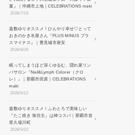
菓』｜沖縄市上地｜CELEBRATIONS maki
2026/7/10
嘉数ゆりオススメ！ひんやり幸せ♡とって
おきのかき氷屋さん『PLUS MINUS プラ
スマイナス』｜豊見城市座安
2026/6/26
眠ってしまうほど深くゆるむ、隠れ家リン
パサロン『Nail&Lymph Colorer（クロ
レ）』｜那覇市田原｜CELEBRATIONS
maki
2026/6/12
嘉数ゆりオススメ！ふわとろで美味しい
『たこ焼き 海坊主』は神コスパ｜那覇市首
里久場川町
2026/5/22