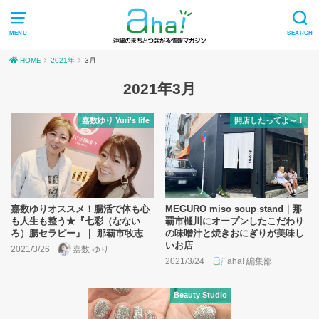
MENU
SEARCH
HOME
2021年
3月
2021年3月
嘉数ゆり Yuri's life
開店したってよ～！
嘉数ゆりオススメ！腸活で体も心
MEGURO miso soup stand｜那
も人生も整う★『七彩（なない
覇市樋川にオープンしたこだわり
ろ）腸セラピー』｜ 那覇市牧志
の味噌汁と焼きおにぎりが美味し
いお店
2021/3/26
嘉数 ゆり
2021/3/24
aha! 編集部
Beauty Studio