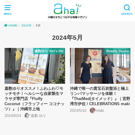
MENU
SEARCH
HOME
2024年
5月
2024年5月
嘉数ゆり Yuri's life
Beauty Studio
嘉数ゆりオススメ！ふわふわ♡モ
沖縄で唯一の貴宝石岩盤浴と極上
ッチモチ！ヘルシーな自家製生マ
リンパマッサージを体験！
ラサダ専門店『Fluffy
『ThaiMed(タイメッド）』｜宜野
Coconut（フラッフィー ココナッ
湾市伊佐 / CELEBRATIONS maki
ツ）』｜沖縄市上地
2024/5/10
maki
2024/5/24
嘉数 ゆり