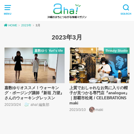
MENU
SEARCH
HOME
2023年
3月
2023年3月
嘉数ゆり Yuri's life
Beauty Studio
嘉数ゆりオススメ！ウォーキン
上質でおしゃれなお気に入りの帽
グ・ポージング講師『新垣 乃望』
子が見つかる専門店『analogue』
さんのウォーキングレッスン
｜那覇市松尾 / CELEBRATIONS
maki
2023/3/24
aha! 編集部
2023/3/10
maki