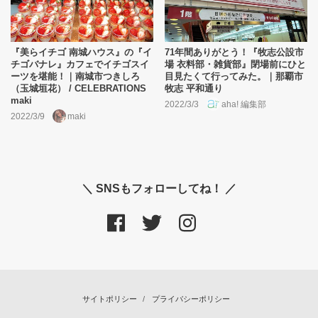
『美らイチゴ 南城ハウス』の『イ
71年間ありがとう！『牧志公設市
チゴバナレ』カフェでイチゴスイ
場 衣料部・雑貨部』閉場前にひと
ーツを堪能！｜南城市つきしろ
目見たくて行ってみた。｜那覇市
（玉城垣花） / CELEBRATIONS
牧志 平和通り
maki
2022/3/3
aha! 編集部
2022/3/9
maki
＼ SNSもフォローしてね！ ／
サイトポリシー
プライバシーポリシー