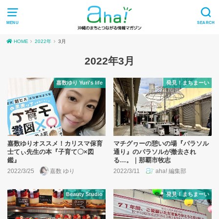
MENU
SEARCH
HOME
2022年
3月
2022年3月
嘉数ゆり Yuri's life
発見！まちまーい
嘉数ゆりオススメ！カリスマ保育
マチグヮーの憩いの場『パラソル
士てぃ先生の本『子育て〇×図
通り』のパラソルが撤去され
鑑』
る…。｜那覇市牧志
2022/3/25
嘉数 ゆり
2022/3/11
aha! 編集部
Beauty Studio
発見！まちまーい