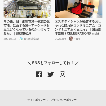
その後、旧「那覇市第一牧志公設
エステティシャンが経営するおし
市場」に面する第一アーケード付
ゃれな隠れ家コンドミニアム『コ
近はどうなっているのか…行って
ンドミニアムくぇぶぅ』｜国頭郡
みた。｜那覇市松尾
本部町 / CELEBRATIONS maki
2021/8/18
aha! 編集部
2021/8/6
maki
＼ SNSもフォローしてね！ ／
サイトポリシー
プライバシーポリシー