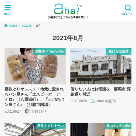
MENU
SEARCH
HOME
2021年
8月
2021年8月
嘉数ゆり Yuri's life
気になる風景
嘉数ゆりオススメ！地元に愛され
借りたい人はお電話を｜那覇市 浮
るパン屋さん『エスピーガ・デ・
島通り付近
オロ』（八重瀬町）、『カバのパ
2021/8/20
aha! 編集部
ン屋さん』（那覇市国場）
2021/8/27
嘉数 ゆり
発見！まちまーい
Beauty Studio