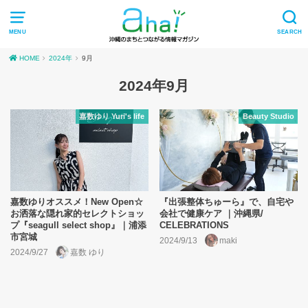
MENU
SEARCH
HOME
2024年
9月
2024年9月
嘉数ゆり Yuri's life
Beauty Studio
嘉数ゆりオススメ！New Open☆
『出張整体ちゅーら』で、自宅や
お洒落な隠れ家的セレクトショッ
会社で健康ケア ｜沖縄県/
プ『seagull select shop』｜浦添
CELEBRATIONS
市宮城
2024/9/13
maki
2024/9/27
嘉数 ゆり