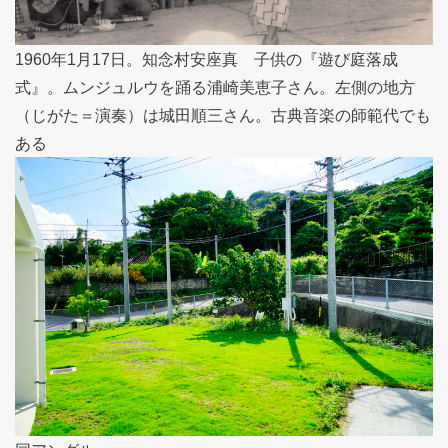
1960年1月17日。知念村安座真 子供の『遊び庭落成
式』。ムンジュルウを踊る浦崎美恵子さん。左側の地方
（じがた＝演奏）は城田順三さん。古典音楽の師範代でも
ある