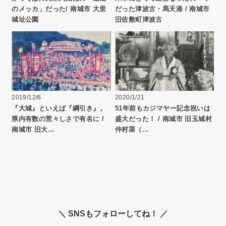
のメッカ」だった/ 南城市 大里
だった津波古・馬天港 / 南城市
城址公園
旧佐敷町津波古
2019/12/6
2020/1/21
『大城』といえば『綱引き』。
51年前もカジマヤー記念祝いは
県内有数の荒々しさで有名に /
盛大だった！ / 南城市 旧玉城村
南城市 旧大…
仲村渠（…
＼ SNSもフォローしてね！ ／