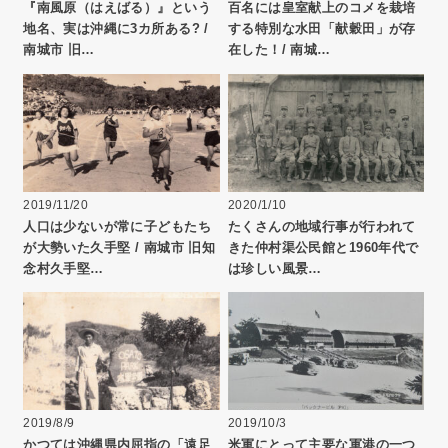
『南風原（はえばる）』という
百名には皇室献上のコメを栽培
地名、実は沖縄に3カ所ある? /
する特別な水田「献穀田」が存
南城市 旧…
在した！/ 南城…
2019/11/20
2020/1/10
人口は少ないが常に子どもたち
たくさんの地域行事が行われて
が大勢いた久手堅 / 南城市 旧知
きた仲村渠公民館と1960年代で
念村久手堅…
は珍しい風景…
2019/8/9
2019/10/3
かつては沖縄県内屈指の「遠足
米軍にとって主要な軍港の一つ