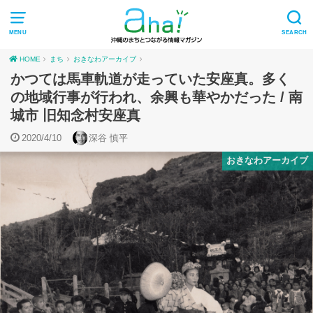
MENU
SEARCH
HOME
まち
おきなわアーカイブ
かつては馬車軌道が走っていた安座真。多く
の地域行事が行われ、余興も華やかだった / 南
城市 旧知念村安座真
2020/4/10
深谷 慎平
おきなわアーカイブ