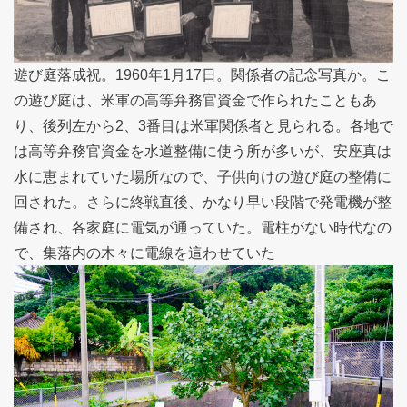
遊び庭落成祝。1960年1月17日。関係者の記念写真か。こ
の遊び庭は、米軍の高等弁務官資金で作られたこともあ
り、後列左から2、3番目は米軍関係者と見られる。各地で
は高等弁務官資金を水道整備に使う所が多いが、安座真は
水に恵まれていた場所なので、子供向けの遊び庭の整備に
回された。さらに終戦直後、かなり早い段階で発電機が整
備され、各家庭に電気が通っていた。電柱がない時代なの
で、集落内の木々に電線を這わせていた