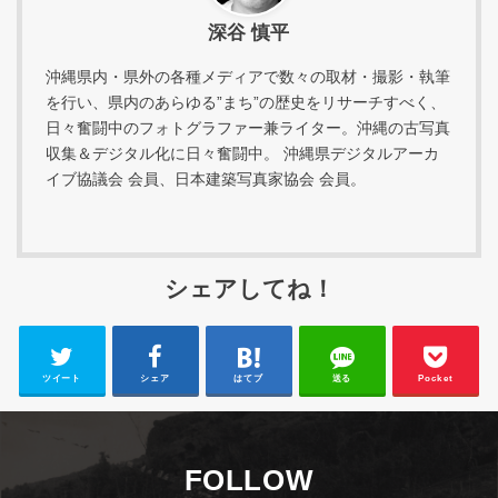
深谷 慎平
沖縄県内・県外の各種メディアで数々の取材・撮影・執筆
を行い、県内のあらゆる”まち”の歴史をリサーチすべく、
日々奮闘中のフォトグラファー兼ライター。沖縄の古写真
収集＆デジタル化に日々奮闘中。 沖縄県デジタルアーカ
イブ協議会 会員、日本建築写真家協会 会員。
シェアしてね！
ツイート
シェア
はてブ
送る
Pocket
FOLLOW