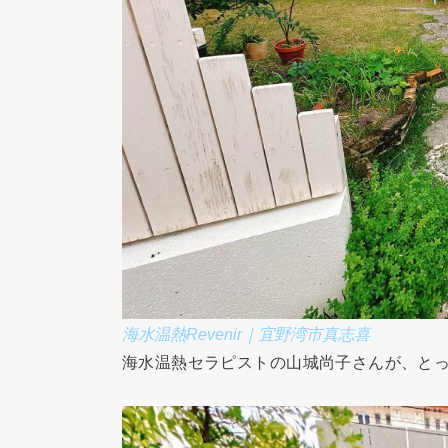
海水温熱Revenir｜宜野湾市真志喜
海水温熱セラピストの山城尚子さんが、と