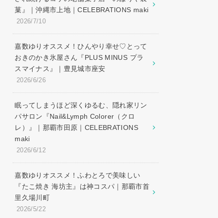
菓』｜沖縄市上地｜CELEBRATIONS maki
2026/7/10
嘉数ゆりオススメ！ひんやり幸せ♡とって
おきのかき氷屋さん『PLUS MINUS プラ
スマイナス』｜豊見城市座安
2026/6/26
眠ってしまうほど深くゆるむ、隠れ家リン
パサロン『Nail&Lymph Colorer（クロ
レ）』｜那覇市田原｜CELEBRATIONS
maki
2026/6/12
嘉数ゆりオススメ！ふわとろで美味しい
『たこ焼き 海坊主』は神コスパ｜那覇市首
里久場川町
2026/5/22